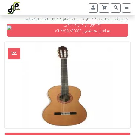
خانه
/
گیتار کلاسیک
/
گیتار کلاسیک آلمانزا
/
گیتار آلمانزا cedro 401
مشاوره و کارشناسی
پیانو
سامان هاشمی ۰۹۱۹۰۱۵۸۳۵۳
دیجیتال
پیانو
آکوستیک
گیتار
کلاسیک
حمل
و
نقل
پیانو
کوک
و
رگلاژ