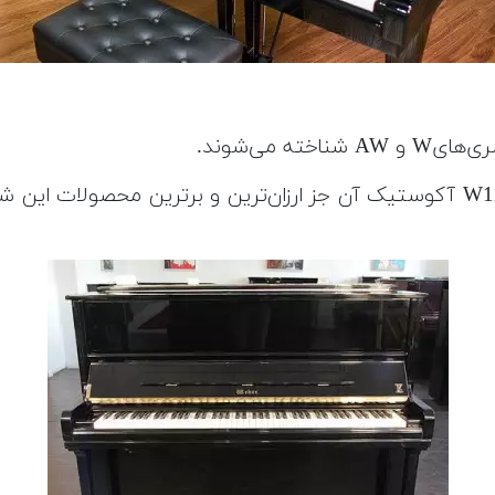
 می‌شوند.
بی‌نقص بودن از صفات بارز این مدل‌ها است. نسخه W118 آکوستیک آن جز ارزان‌تر