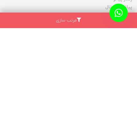
پیانو دیجیتال
پیانو آکوستیک
مرتب سازی
بازار دسته دوم
ناحیه کاربری
درباره ما
ارتباط با ما
قوانین و مقررات
سفارش و ارسال بار
ثبت شکایات
ما در شبکه های اجتماعی