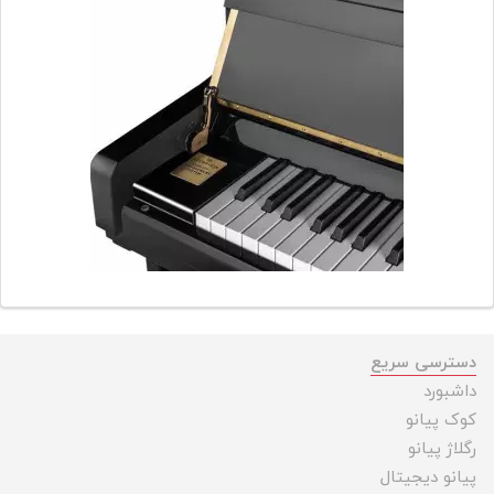
دسترسی سریع
داشبورد
کوک پیانو
رگلاژ پیانو
پیانو دیجیتال