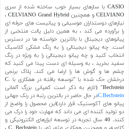
CASIO با سازهای بسیار خوب ساخته شده از سری
CELVIANO و همچنین CELVIANO Grand Hybrid ،
نیازهای دوستداران موسیقی و پیانیست های حرفه ای
را برآورده می کند ، به همین دلیل پالت منتخبی از
پیانوهای دیجیتال با بالاترین خواسته ها در دسترس
است. چه پیانو دیجیتالی را به رنگ مشکی کلاسیک
انتخاب کنید و چه پیانو دیجیتالی را به ویژه در رنگ
سفید بخرید ، به وسیله ای دست پیدا می کنید که
چشم ها و گوش ها را ارضا می کند. پلاک برنجی
درخشان حک شده با "توسعه یافته در همکاری با C.
Bechstein" (لازم به ذکر است کمپانی بزرگ آلمانی
C.Bechstein
در حال حاضر در بالترین رتبه در رنک جهانی
پیانو های آکوستیک قرار دارد)این محصول را واضح از
دو تولید کننده ای می داند که مهارت خود را درک می
کنند. 40 سال تجربه در توسعه ابزارهای الکترونیکی و
کلاویه، و همچنین همکاری مثمر ثمر با C. Bechstein ،