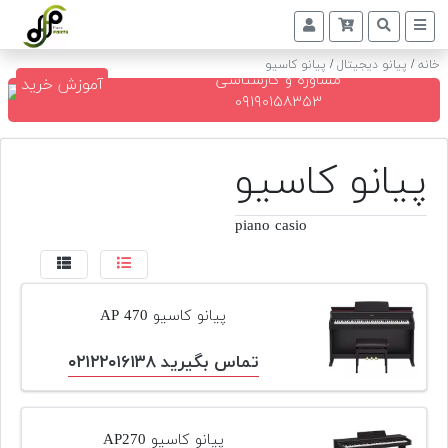
خانه
/
پیانو دیجیتال
/
پیانو کاسیو
مشاوره و کارشناسی
آموزش خرید
پیانو
۰۹۱۹۰۱۵۸۳۵۳
دیجیتال
پیانو کاسیو
پیانو
آکوستیک
piano casio
گیتار
کلاسیک
حمل
پیانو کاسیو AP 470
و
نقل
پیانو
تماس بگیرید ۰۲۱۲۲۰۱۶۱۳۸
کوک
و
پیانو کاسیو AP270
رگلاژ