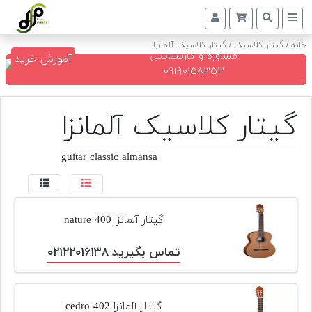
خانه
/
گیتار کلاسیک
/
گیتار کلاسیک آلمانزا
مشاوره و کارشناسی
آموزش خرید
پیانو
۰۹۱۹۰۱۵۸۳۵۳
دیجیتال
گیتار کلاسیک آلمانزا
پیانو
آکوستیک
guitar classic almansa
گیتار
کلاسیک
حمل
گیتار آلمانزا nature 400
و
نقل
پیانو
تماس بگیرید ۰۲۱۲۲۰۱۶۱۳۸
کوک
و
گیتار آلمانزا cedro 402
رگلاژ