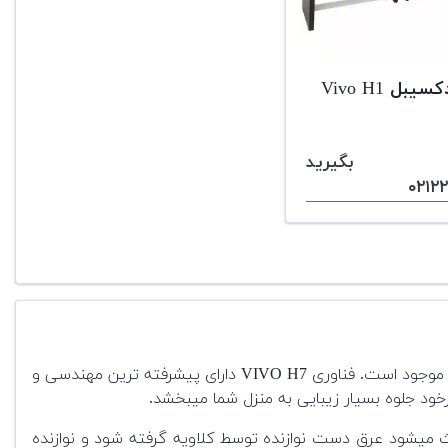
یبل Vivo H1
س بگیرید
۰۲۱۲۲
پیانوی دیجیتال دکسیبل سری Dexibell VIVO H7 کاملاً دست ساز و ساخت ایتالیا است و در دو گزینه طراحی (مینی گرند و کنسول) موجود است. فناوری VIVO H7 دارای پیشرفته ترین مهندسی و
خود جلوه بسیار زیبایی به منزل شما میبخشد.
 میشود عرق دست نوازنده توسط کلاویه گرفته شود و نوازنده