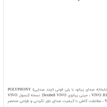
3.2 گیگابایت حافظه داخلی شامل صداهای پیانو و غیره از صنعت پیشرو در برند مطرح دکسی بل با وضوح بالا ارائه می دهد. کتابخانه صدای پیانو، با پلی فونی (چند صدایی) POLYPHONY
نامحدود،PLATINU ، ورودی MICROPHONE با حجم و جلوه های صوتی مستقل ، و پیچیده ترین و ظریف ترین سیستم بلندگو. VIVO H10 ، مینی پیانوی Dexibell VIVO. نسخه کنسول VIVO
H10 صداها و ویژگی های یکسان VIVO H10 MG را در طراحی عمودی جمع و جور ارائه می دهد. سری پیانوی خانگی علاوه بر VIVO H1 ، مطابقت کاملی با کیفیت صدای باور نکردنی و طراحی منحصر