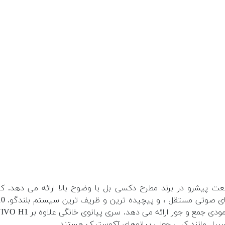
دکسیبل مانند کپی جعلی پیانوهای آکوستیک هستند .