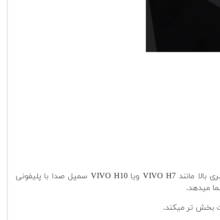
در هر یک مدل های پیانو دکسیبل چه پایینترین مدل آنکه VIVO H1 میباشد تا مدل متوسطی مانند VIVO H3 و یا مدل های سری بالا مانند VIVO H7 ویا VIVO H10 سمپل صدا با پلیفونی
ما میدهد.
ذت بخش تر میکند.