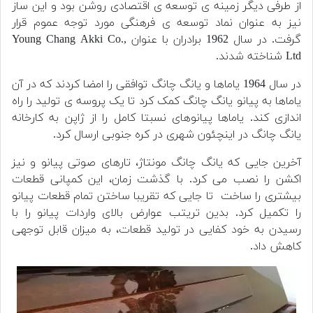
از طرفی دیگر زمینه ی توسعه ی اقتصادی روشن بود و این ساز
نیز به عنوان نماد توسعه ی فرهنگی مورد توجه عموم قرار
گرفت. در سال 1962 برادران با عنوان Young Chang Akki Co.,
Ltd شناخته شدند.
در سال 1964 یاماها و یانگ چانگ توافقی را امضا کردند که در آن
یاماها به پیانو یانگ چانگ کمک کرد تا یک پروسه ی تولید را راه
اندازی کند. یاماها پیانوهای نسبتا کامل را از ژاپن به کارخانه
یانگ چانگ در اینچئون شهری در کره جنوبی ارسال کرد.
آخرین جایی که یانگ چانگ مونتاژ، تارهای صوتی پیانو و نیز
اکشن را نصب می کرد. با گذشت زمان، این کمپانی قطعات
بیشتری را ساخت تا جایی که تقریبا ساختن تمام قطعات پیانو
را تکمیل کرد. بدین تریتب عوارض بالای واردات پیانو را با
رسیدن به خود کفایی در تولید قطعات، به میزان قابل توجهی
کاهش داد.