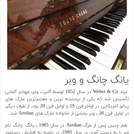
یانگ چانگ و وبر
برند Weber & Co در سال 1852 توسط آلبرت وبر، مهاجر آلمانی
تأسیس شد که یکی از برجسته ترین و معتبرترین مارک های
پیانو آمریکایی در اواخر قرن 19 و اوایل قرن 20 بود. از طرف دیگر،
در اوایل قرن 20 ، وبر بخشی از خانواده مارک های Aeolian شد.
هم چنین پس از مرگ Aeolian در سال 1985 ، یانگ چانگ نام
وبر را به دست آورد. در سال 1995، در پاسخ به افزایش دستمزد