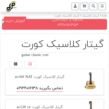
خانه
/
گیتار کلاسیک
/
گیتار کلاسیک کورت
مشاوره و کارشناسی
آموزش خرید
پیانو
۰۹۱۹۰۱۵۸۳۵۳
دیجیتال
گیتار کلاسیک کورت
پیانو
آکوستیک
guitar classic cort
گیتار
کلاسیک
حمل
گیتار کلاسیک کورت ac160 NAT
و
نقل
پیانو
تماس بگیرید ۰۲۱۲۲۰۱۶۱۳۸
کوک
و
گیتار کلاسیک کورت ac120 ce
رگلاژ