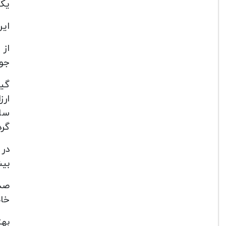
یک ویژگی 
این
از 
جوی
ارز
ساخ
گرد
بیش
خاص
بهت