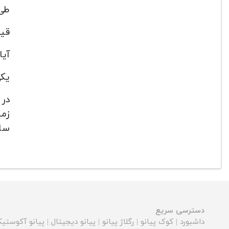
طی 
قیم
آیا 
یکی
سای
دسترسی سریع
داشبورد
|
کوک پیانو
|
رگلاژ پیانو
|
پیانو دیجیتال
|
پیانو آکوستی