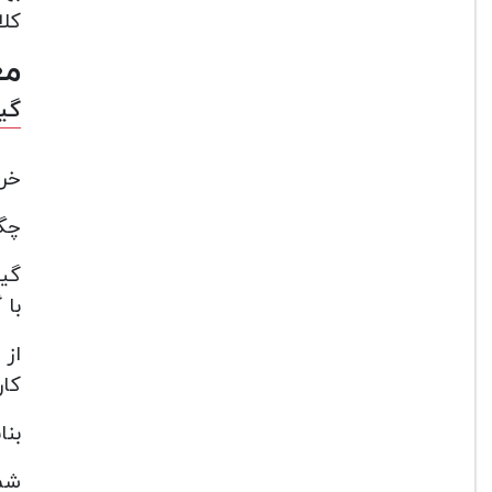
کلا
مع
گیت
خری
چگون
با 
از 
کار
بناب