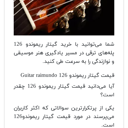
شما می‌توانید با خرید گیتار ریموندو 126
پله‌های ترقی در مسیر یادگیری هنر موسیقی
و نوازندگی را به سرعت طی کنید.
قیمت گیتار ریموندو Guitar raimundo 126
آیا می‌دانید قیمت گیتار ریموندو 126 چقدر
است؟
یکی از پرتکرارترین سوالاتی که اکثر کاربران
می‌پرسند در مورد قیمت گیتار ریموندو126
است.