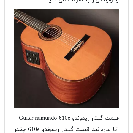
و نوازندگی را به سرعت طی کنید.
قیمت گیتار ریموندو Guitar raimundo 610e
آیا می‌دانید قیمت گیتار ریموندو 610e چقدر