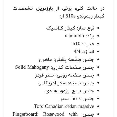
در حالت کلی، برخی از بارزترین مشخصات
گیتار ریموندو 610e از:
نوع ساز: گیتار کلاسیک
برند: raimundo
مدل: 610e
اندازه: 4/4
جنس صفحه پشتی: ماهون
جنس صفحات کناری: Solid Mahogany
جنس صفحه رویی: سدر قرمز
جنس دسته: سدر امریکایی
جنس بریج: رزوود هندی
جنس neck: سدر
Top: Canadian cedar, massive
جنس Fingerboard: Rosewood with