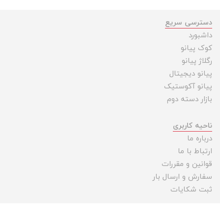
دسترسی سریع
داشبورد
کوک پیانو
رگلاژ پیانو
پیانو دیجیتال
پیانو آکوستیک
بازار دسته دوم
ناحیه کاربری
درباره ما
ارتباط با ما
قوانین و مقررات
سفارش و ارسال بار
ثبت شکایات