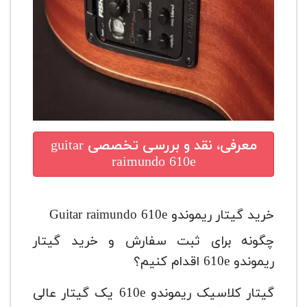
معرفی، نقد و بررسی تخصصی
guitar
raimundo 610e
خرید گیتار ریموندو Guitar raimundo 610e
چگونه برای ثبت سفارش و خرید گیتار
ریموندو 610e اقدام کنیم؟
گیتار کلاسیک ریموندو 610e یک گیتار عالی