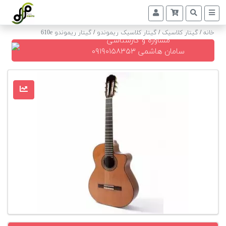
خانه
/
گیتار کلاسیک
/
گیتار کلاسیک ریموندو
/
گیتار ریموندو 610e
مشاوره و کارشناسی
پیانو
سامان هاشمی ۰۹۱۹۰۱۵۸۳۵۳
دیجیتال
پیانو
آکوستیک
گیتار
کلاسیک
حمل
و
نقل
پیانو
کوک
و
رگلاژ