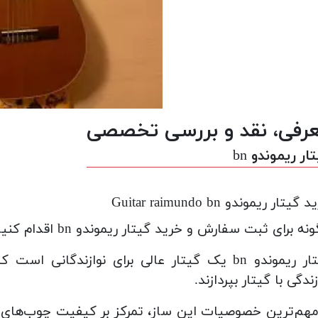
رفی، نقد و بررسی تخصصی
ار ریموندو bn
گیتار ریموندو Guitar raimundo bn
نه برای ثبت سفارش و خرید گیتار ریموندو bn اقدام کنیم؟
گیتار ریموندو bn یک گیتار عالی برای نوازندگا
زندگی با گیتار بپردازند.
مهم‌ترین خصوصیات این ساز، تمرکز بر کیفیت چوب‌های 