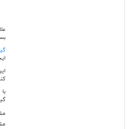
بسی
گیت
ایج
این
کند
با 
گیت
مشخص
مشخص