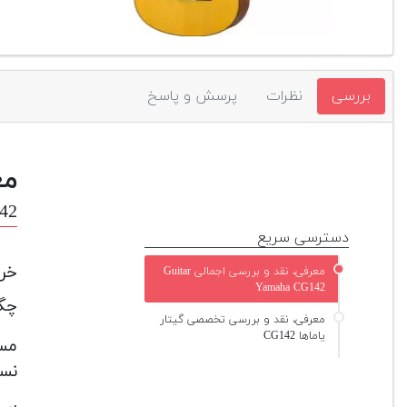
بررسی
نظرات
پرسش و پاسخ
مع
42
دسترسی سریع
خرید
معرفی، نقد و بررسی اجمالی Guitar
Yamaha CG142
چگو
معرفی، نقد و بررسی تخصصی گیتار
یاماها CG142
مسل
نسبت