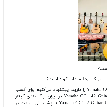
در صورتی که شما هم قصد خرید گیتار یاماها Yamaha CG142 Guitar را دارید، پیشنهاد می‌کنیم برای کسب
اطلاعات بیشتر در زمینه لیست قیمت انواع گیتار یاماها Yamaha CG 142 Guitar در ایران، رنگ بندی گیتار
یاماها Yamaha CG142 Guitar و چگونگی خرید گیتار یاماها Yamaha CG142 Guitar با پشتیبانی سایت در