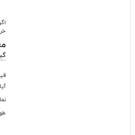
اگر
خرید گیتا
مع
گیتا
قیمت
آیا م
نماین
طول 