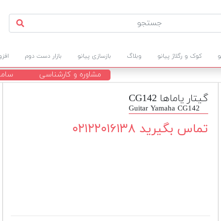
و
کوک و رگلاژ پیانو
وبلاگ
بازسازی پیانو
بازار دست دوم
افز
مشاوره و کارشناسی
ساما
گیتار یاماها CG142
Guitar Yamaha CG142
تماس بگیرید ۰۲۱۲۲۰۱۶۱۳۸