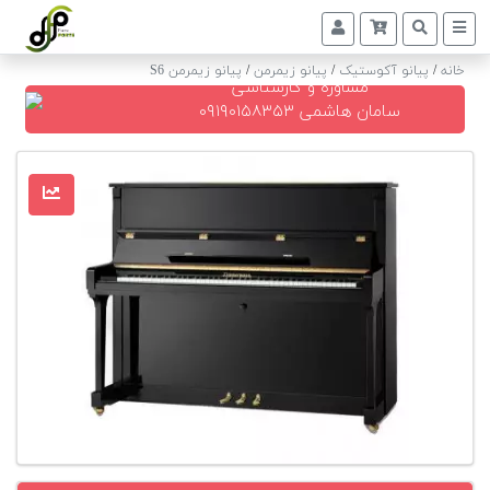
خانه
/
پیانو آکوستیک
/
پیانو زیمرمن
/
پیانو زیمرمن S6
مشاوره و کارشناسی
پیانو
سامان هاشمی ۰۹۱۹۰۱۵۸۳۵۳
دیجیتال
پیانو
آکوستیک
گیتار
کلاسیک
حمل
و
نقل
پیانو
کوک
و
رگلاژ