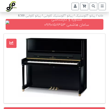
خانه
/
پیانو آکوستیک
/
پیانو آکوستیک کاوایی
/
پیانو کاوایی K500
مشاوره و کارشناسی
پیانو
سامان هاشمی ۰۹۱۹۰۱۵۸۳۵۳
دیجیتال
پیانو
آکوستیک
گیتار
کلاسیک
حمل
و
نقل
پیانو
کوک
و
رگلاژ