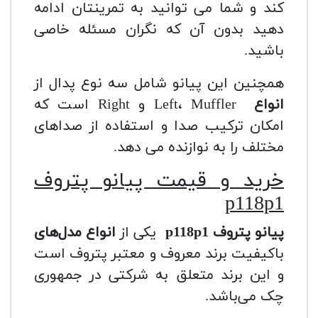
کند و شما می توانید به تمرینتان ادامه
دهید بدون آن که نگران مسئله خاصی
باشید.
همچنین این پیانو شامل سه نوع پدال از
انواع
Left، Muffler و Right است که
امکان ترکیب صدا و استفاده از صداهای
مختلف را به نوازنده می دهد.
خرید و قیمت پیانو پتروف
p
118p1
پیانو پتروف
118p1
p
یکی از
انواع مدل‌های
باکیفیت برند معروف و معتبر پتروف است
و این برند متعلق به شرکتی در جمهوری
چک می‌باشد.