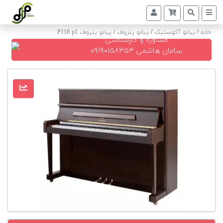
خانه
/
پیانو آکوستیک
/
پیانو پتروف
/
پیانو پتروف P118 p1
مشاوره و کارشناسی
پیانو
سامان هاشمی ۰۹۱۹۰۱۵۸۳۵۳
دیجیتال
پیانو
آکوستیک
گیتار
کلاسیک
حمل
و
نقل
پیانو
کوک
و
رگلاژ