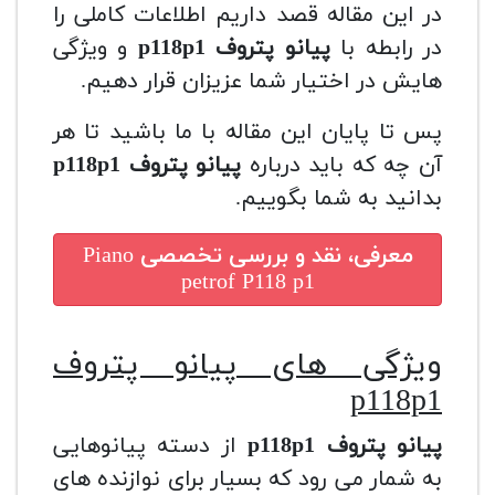
در این مقاله قصد داریم اطلاعات کاملی را
در رابطه با
پیانو پتروف
118p1
p
و ویژگی
هایش در اختیار شما عزیزان قرار دهیم.
پس تا پایان این مقاله با ما باشید تا هر
آن چه که باید درباره
پیانو پتروف
118p1
p
بدانید به شما بگوییم.
معرفی، نقد و بررسی تخصصی
Piano
petrof P118 p1
ویژگی های
پیانو پتروف
p
118p1
پیانو پتروف
118p1
p
از دسته پیانوهایی
به شمار می رود که بسیار برای نوازنده های