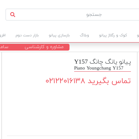
و
کوک و رگلاژ پیانو
وبلاگ
بازسازی پیانو
بازار دست دوم
افز
مشاوره و کارشناسی
ساما
پیانو یانگ چانگ Y157
Piano Youngchang Y157
تماس بگیرید ۰۲۱۲۲۰۱۶۱۳۸