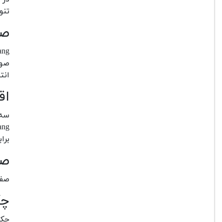
تنو
صف
انتخاب
اق
برا
صف
صفحه کلیدهای  Chang
چک