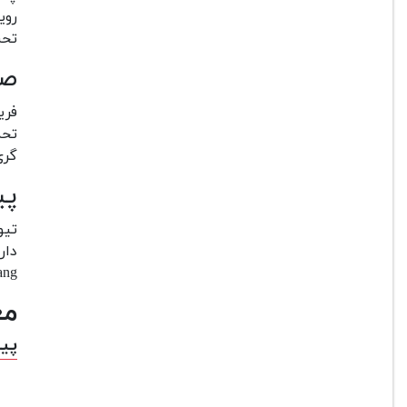
روی
تحت
صف
گری
پی
Chang از پانل ورقه ورقه ای سخت 7 لایه I I
مع
پیا