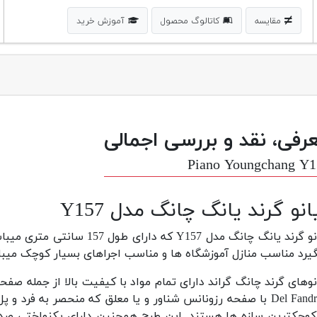
مقایسه
کاتالوگ محصول
آموزش خرید
رفی، نقد و بررسی اجمالی
Piano Youngchang Y1
انو گرند یانگ چانگ مدل Y157
یرد مناسب منازل آموزشگاه ها و مناسب اجراهای بسیار کوچک میب
نوهای گرند چانگ گراند دارای تمام مواد با کیفیت بالا از جمله ص
Del Fandrich با صفحه رزونانس شناور و یا معلق که منحصر به
کوچکترین سازه ها هستند. این طرح همچنین دارای یکنواختی صدا