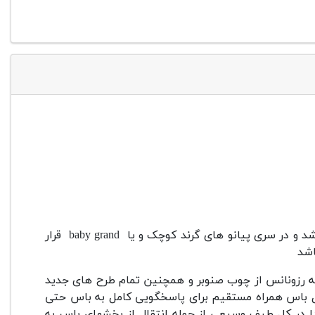
پیانو گرند یانگ چانگ مدل Y157 که دارای طول 157 سانتی متری میباشد و در سری پیانو های گرند کوچک و یا baby grand قرار
اشد
فحه رزونانس از چوب صنوبر و همچنین تمام طرح های جدید
 فرد و پل باس همراه مستقیم برای پاسخگویی کامل به باس حتی
 در کل طیف وسیعی از جمله انتقال از بخشهای باس به