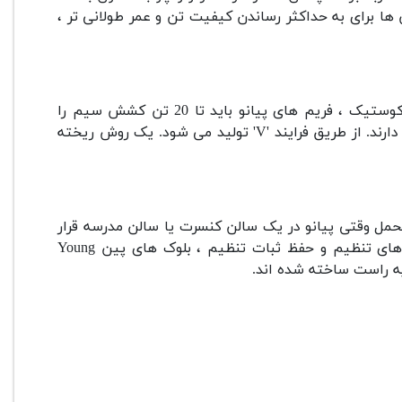
 ها برای به حداکثر رساندن کیفیت تن و عمر طولانی تر ،
فریم های ریخته شده از طریق روش ساخت V-Process طبق نظریه آکوستیک ، فریم های پیانو باید تا 20 تن کشش سیم را
تحمل کنند. قاب ، که همچنین نقش تعیین کننده ای در تراز سیم ها دارند. از طریق فرایند 'V' تولید می شود. یک روش ریخته
 17 لایه برای افزایش قدرت تحمل وقتی پیانو در یک سالن کنسرت یا سالن مدرسه قرار
دارد ، تداوم لحن تأکید می شود. برای اطمینان از تنش تحمل پین های تنظیم و حفظ ثبات تنظیم ، بلوک های پین Young