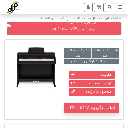
خانه
/
پیانو دیجیتال
/
پیانو کاسیو
/
پیانو کاسیو AP260
مشاوره و کارشناسی
پیانو
سامان هاشمی ۰۹۱۹۰۱۵۸۳۵۳
دیجیتال
پیانو
طول 137.7 سانتی
عرض 43.2 سانتی
آکوستیک
متر
متر
وزن 39.5 کیلوگرم رزولوشن
گیتار
کلاسیک
مقایسه
نوسانات قیمت
حمل
و
محصولات کارکرده
نقل
پیانو
تماس بگیرید ۰۲۱۲۲۰۱۶۱۳۸
کوک
و
رگلاژ