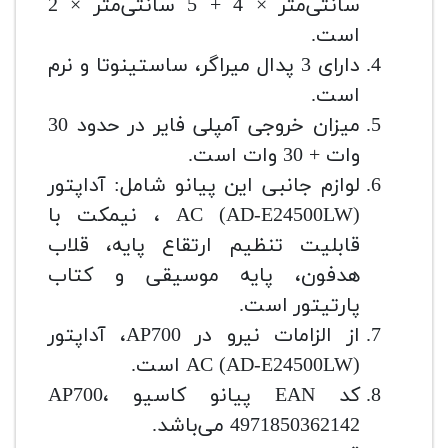
سانتی‌متر × 4 + 5 سانتی‌متر × 2
است.
دارای 3 پدال میراگر، ساستینوتا و نرم
است.
میزان خروجی آمپلی فایر در حدود 30
وات + 30 وات است.
لوازم جانبی این پیانو شامل: آداپتور
(AD-E24500LW) AC ، نیمکت با
قابلیت تنظیم ارتقاع پایه، قلاب
هدفون، پایه موسیقی و کتاب
پارتیتور است.
از الزامات نیرو در AP700، آداپتور
(AD-E24500LW) AC است.
کد EAN پیانو کاسیو AP700،
4971850362142 می‌باشد.