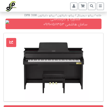
خانه
/
پیانو دیجیتال
/
پیانو دایناتون
/
پیانو دایناتون DPR 3100
مشاوره و کارشناسی
پیانو
سامان هاشمی ۰۹۱۹۰۱۵۸۳۵۳
دیجیتال
پیانو
آکوستیک
گیتار
کلاسیک
حمل
و
نقل
پیانو
کوک
و
رگلاژ