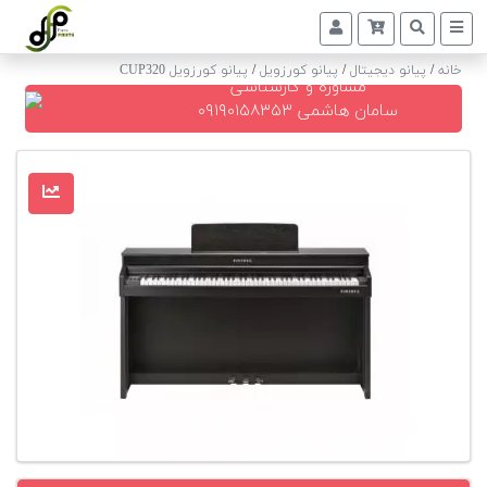
خانه
/
پیانو دیجیتال
/
پیانو کورزویل
/
پیانو کورزویل CUP320
مشاوره و کارشناسی
پیانو
سامان هاشمی ۰۹۱۹۰۱۵۸۳۵۳
دیجیتال
پیانو
آکوستیک
گیتار
کلاسیک
حمل
و
نقل
پیانو
کوک
و
رگلاژ