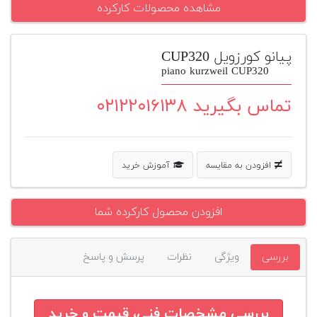
مشاهده محصولات کارکرده
پیانو
وبلاگ
پیانو کورزویل CUP320
piano kurzweil CUP320
بازسازی
پیانو
تماس بگیرید ۰۲۱۲۲۰۱۶۱۳۸
بازار
دست
دوم
افزودن به مقایسه
آموزش خرید
افزودن
محصول
دست
افزودن محصول کارکرده شما
دوم
بررسی
ویژگی
نظرات
پرسش و پاسخ
بررسی مشخصات فنی، قیمت و خرید