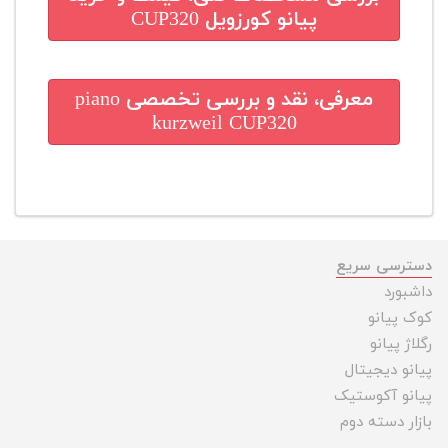
پیانو کورزویل CUP320
معرفی، نقد و بررسی تخصصی
piano
kurzweil CUP320
دسترسی سریع
داشبورد
کوک پیانو
رگلاژ پیانو
پیانو دیجیتال
پیانو آکوستیک
بازار دسته دوم