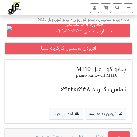
پیانو کورزویل M110
/
پیانو کورزویل
/
پیانو دیجیتال
/
خانه
مشاوره و کارشناسی
پیانو
سامان هاشمی ۰۹۱۹۰۱۵۸۳۵۳
دیجیتال
افزودن محصول کارکرده شما
پیانو
آکوستیک
پیانو کورزویل M110
گیتار
piano kurzweil M110
کلاسیک
تماس بگیرید ۰۲۱۲۲۰۱۶۱۳۸
حمل
و
نقل
پیانو
افزودن به مقایسه
آموزش خرید
کوک
و
رگلاژ
بررسی
ویژگی
نظرات
پرسش و پاسخ