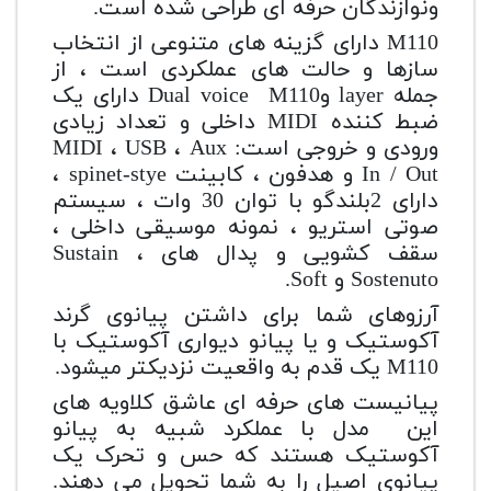
ونوازندگان حرفه ای طراحی شده است.
M110 دارای گزینه های متنوعی از انتخاب
سازها و حالت های عملکردی است ، از
جمله layer وDual voice M110 دارای یک
ضبط کننده MIDI داخلی و تعداد زیادی
ورودی و خروجی است: MIDI ، USB ، Aux
In / Out و هدفون ، کابینت spinet-stye ،
دارای 2بلندگو با توان 30 وات ، سیستم
صوتی استریو ، نمونه موسیقی داخلی ،
سقف کشویی و پدال های Sustain ،
Sostenuto و Soft.
آرزوهای شما برای داشتن پیانوی گرند
آکوستیک و یا پیانو دیواری آکوستیک با
M110 یک قدم به واقعیت نزدیکتر میشود.
پیانیست های حرفه ای عاشق کلاویه های
این مدل با عملکرد شبیه به پیانو
آکوستیک هستند که حس و تحرک یک
پیانوی اصیل را به شما تحویل می دهند.