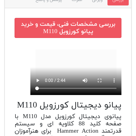
پیانو
وبلاگ
بررسی مشخصات فنی، قیمت و خرید
پیانو کورزویل M110
بازسازی
پیانو
بازار
دست
دوم
افزودن
محصول
دست
دوم
پیانو دیجیتال کورزویل M110
پیانوی دیجیتال کورزویل مدل M110 با
صفحه کلید 88 کلاویه ای و سیستم
قدرتمند Hammer Action برای هنرآموزان