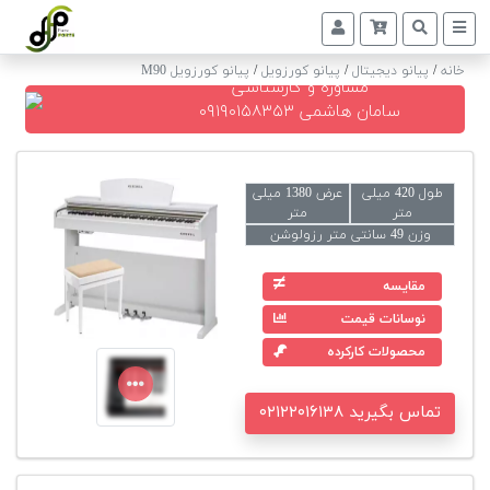
خانه
/
پیانو دیجیتال
/
پیانو کورزویل
/
پیانو کورزویل M90
مشاوره و کارشناسی
پیانو
سامان هاشمی ۰۹۱۹۰۱۵۸۳۵۳
دیجیتال
پیانو
طول 420 میلی
عرض 1380 میلی
آکوستیک
متر
متر
وزن 49 سانتی متر رزولوشن
گیتار
کلاسیک
مقایسه
نوسانات قیمت
حمل
و
محصولات کارکرده
نقل
پیانو
تماس بگیرید ۰۲۱۲۲۰۱۶۱۳۸
کوک
و
رگلاژ