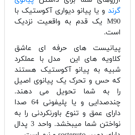
گرند
و یا پیانو دیواری آکوستیک با
M90 یک قدم به واقعیت نزدیک
است.
پیانیست های حرفه ای عاشق
کلاویه های این مدل با عملکرد
شبیه به پیانو آکوستیک هستند
که حس و تحرک یک پیانوی اصیل
را به شما تحویل می دهند.
چندصدایی و یا پلیفونی 64 صدا
دارای عمق و تنوع باورنکردنی را به
نواختن شما میبخشد. واحد 3 پدال
دارای دمپر، sostenuto و نرم است.