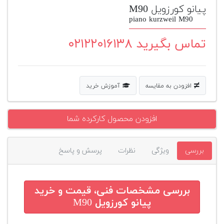
پیانو کورزویل M90
پیانو
piano kurzweil M90
وبلاگ
تماس بگیرید ۰۲۱۲۲۰۱۶۱۳۸
بازسازی
پیانو
بازار
افزودن به مقایسه
آموزش خرید
دست
دوم
افزودن محصول کارکرده شما
افزودن
محصول
دست
بررسی
ویژگی
نظرات
پرسش و پاسخ
دوم
بررسی مشخصات فنی، قیمت و خرید
پیانو کورزویل M90