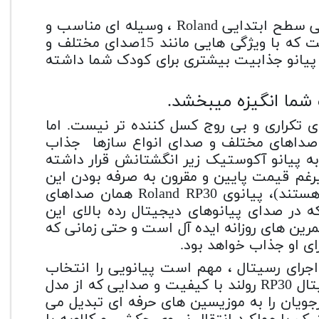
پیانو دیجیتال رولند مدل RP30 به عنوان پیانوی دیجیتالی سطح ابتدایی Roland ، وسیله ای مناسب و
مقرون به صرفه برای وارد کردن موسیقی به خانه شماست که با ویژگی هایی مانند 15صدای مختلف و
د پیانو جذابیت بیشتری برای کودک شما داشته
 شما انگیزه میبخشد.
 تکراری و بی روج کسل کننده تر نیست.
اما
به صداهای مختلف و صدای انواع سازها جذاب
ه پیانو آکوستیک زیر انگشتانش قرار داشته
رغم قیمت پایین و مقرون به صرفه بودن این
پیانو (که اغلب، پیانوهای مبتدی در این حدود قیمتی هستند)، پیانوی Roland RP30 همان صداهای
که در صدای پیانوهای دیجیتال رده بالای این
مرین های روزانه ایده آل است و حتی زمانی که
ای او جذاب خواهد بود.
 اجرای رسیتال ، مهم است پیانویی را انتخاب
کنید که به شما و یا کودکتان انگیزه بدهد. پیانوی دیجیتال RP30 رولند با کیفیت و صدایی که از مدل
افراد مبتدی و هنرجویان را به موزیسین های حرفه ای تبدیل می