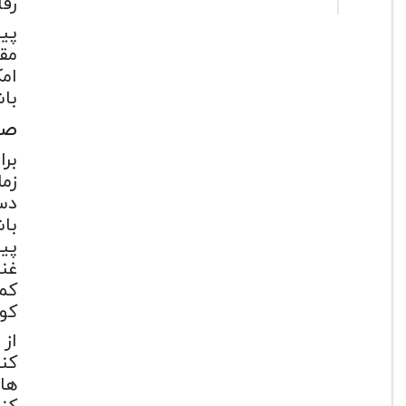
رقا
امک
با
صد
بر
زم
دس
با
غنی
کمپ
کود
از 