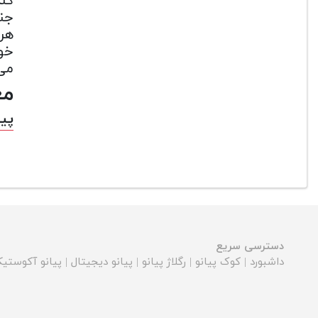
کند
جنس
خوا
می 
مع
پیان
دسترسی سریع
داشبورد
|
کوک پیانو
|
رگلاژ پیانو
|
پیانو دیجیتال
|
پیانو آکوستی