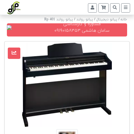
خانه
/
پیانو دیجیتال
/
پیانو رولند
/
پیانو رولند Rp 401
مشاوره و کارشناسی
پیانو
سامان هاشمی ۰۹۱۹۰۱۵۸۳۵۳
دیجیتال
پیانو
آکوستیک
گیتار
کلاسیک
حمل
و
نقل
پیانو
کوک
و
رگلاژ