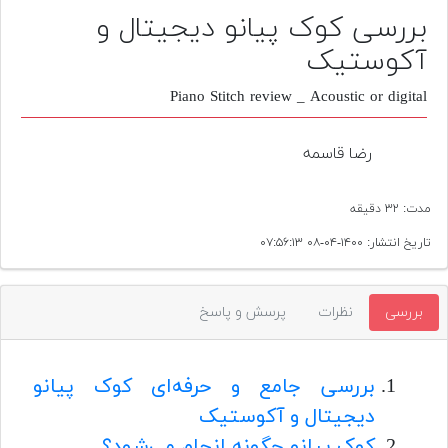
پیانو
بررسی کوک پیانو دیجیتال و
آکوستیک
وبلاگ
Piano Stitch review _ Acoustic or digital
بازسازی
پیانو
رضا قاسمه
بازار
دست
مدت: ۳۲ دقیقه
دوم
تاریخ انتشار: ۱۴۰۰-۰۴-۰۸ ۰۷:۵۶:۱۳
افزودن
محصول
دست
بررسی
نظرات
پرسش و پاسخ
دوم
بررسی جامع و حرفه‌ای کوک پیانو
دیجیتال و آکوستیک
کوک پیانو چگونه انجام می‌شود؟