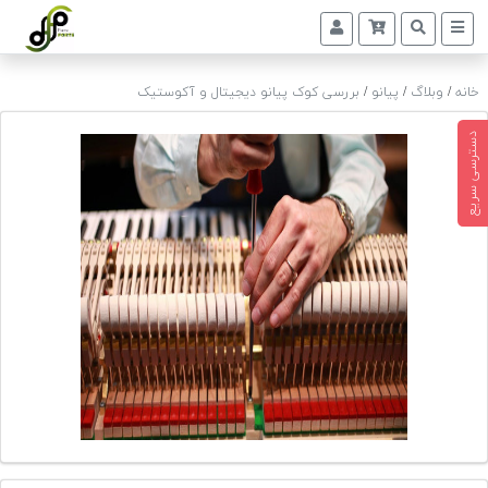
خانه
/
وبلاگ
/
پیانو
/
بررسی کوک پیانو دیجیتال و آکوستیک
پیانو
دیجیتال
دسترسی سریع
پیانو
آکوستیک
گیتار
کلاسیک
حمل
و
نقل
پیانو
کوک
و
رگلاژ